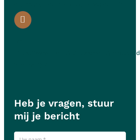
drukken op de knop rechts: via de link.
Bron:
https://www.tno.nl/nl/newsroom/podcasts/di
is-onze-tijd/
Heb je vragen, stuur
mij je bericht