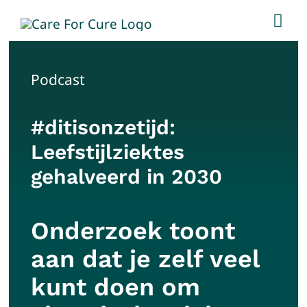
Skip
Togg
to
Navi
content
Home
Podcast
Leefstijl
#ditisonzetijd:
Leefstijlziektes
Diensten
gehalveerd in 2030
Gezondheidshuis
Onderzoek toont
Rogier
aan dat je zelf veel
kunt doen om
Contact