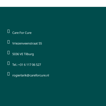
Care For Cure
Vriezenveenstraat 55
5036 VE Tilburg
Tel.: +31 6 117 06 527
rogierlarik@careforcure.nl