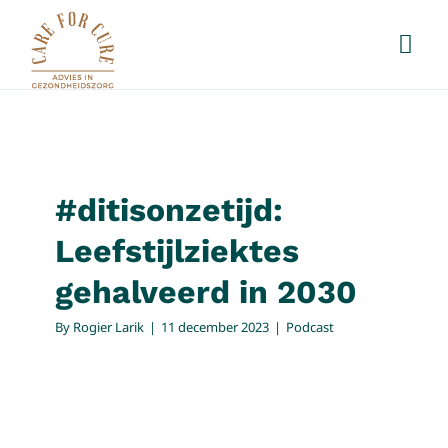
Skip
to
Togg
Navi
content
#ditisonzetijd:
Home
Leefstijlziektes
gehalveerd in 2030
Leefstijl
#ditisonzetijd:
Podcast
Diensten
Leefstijlziektes
gehalveerd in 2030
Gezondheidshuis
By
Rogier Larik
|
11 december 2023
|
Podcast
Rogier
Contact